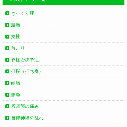
ぎっくり腰
腰痛
捻挫
首こり
脊柱管狭窄症
打撲（打ち身）
頭痛
膝痛
股関節の痛み
自律神経の乱れ