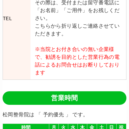
その際は、受付または留守番電話に
「お名前」「ご用件」をお残しくだ
さい。
TEL
こちらから折り返しご連絡させてい
ただきます。
※当院とお付き合いの無い企業様
で、勧誘を目的とした営業行為の電
話によるお問合せはお断りしており
ます
営業時間
松岡整骨院は 「 予約優先 」 です。
時間
月
火
水
木
金
土
日
祝