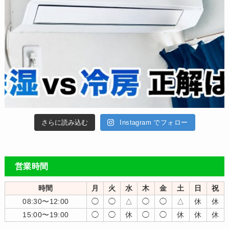
さらに読み込む
Instagram でフォロー
営業時間
時間
月
火
水
木
金
土
日
祝
08:30〜12:00
◯
◯
△
◯
◯
△
休
休
15:00〜19:00
◯
◯
休
◯
◯
休
休
休